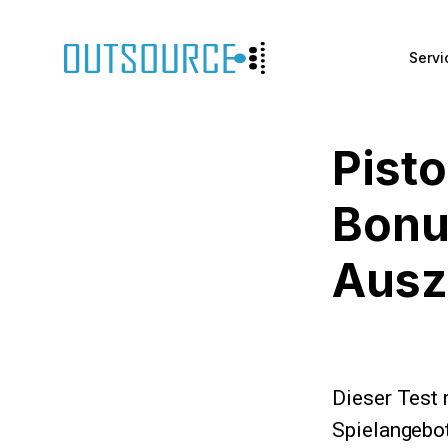
Servi
Pisto
Bonu
Ausz
Dieser Test r
Spielangebot