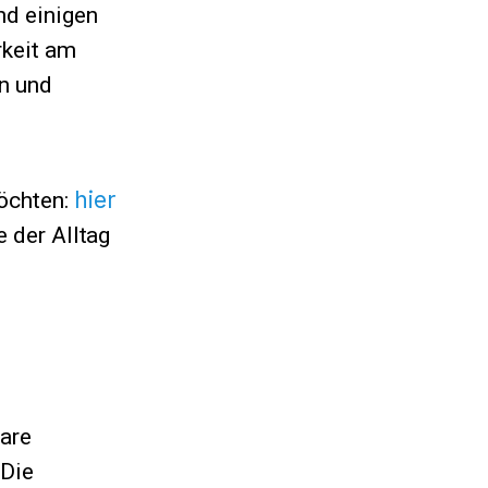
nd einigen
rkeit am
n und
hier
möchten:
e der Alltag
lare
 Die