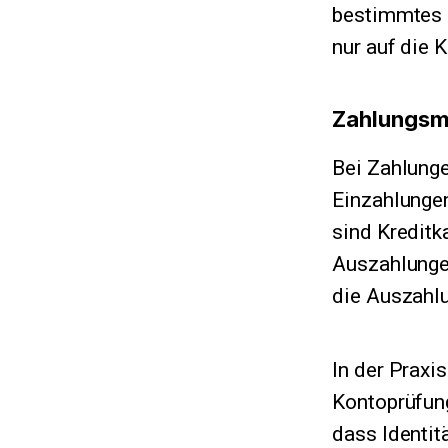
bestimmtes S
nur auf die 
Zahlungsm
Bei Zahlunge
Einzahlungen
sind Kreditk
Auszahlungen
die Auszahlu
In der Praxi
Kontoprüfung
dass Identi