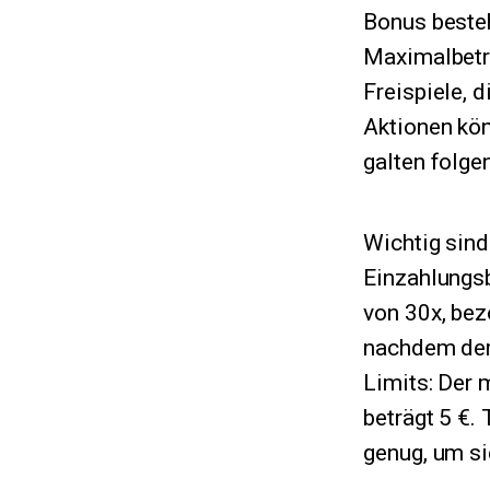
Bonus besteh
Maximalbetr
Freispiele, 
Aktionen kön
galten folg
Wichtig sin
Einzahlungsb
von 30x, bez
nachdem der 
Limits: Der
beträgt 5 €.
genug, um si