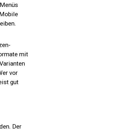
e Menüs
 Mobile
eiben.
zen-
Formate mit
 Varianten
Wer vor
ist gut
den. Der