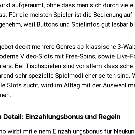
irkt aufgeräumt, ohne dass man sich durch viel
. Für die meisten Spieler ist die Bedienung auf
genehm, weil Buttons und Spielinfos gut lesbar bl
gebot deckt mehrere Genres ab: klassische 3‑Wal
oderne Video-Slots mit Free-Spins, sowie Live-
iers. Bei Tischspielen sind vor allem klassische
hrend sehr spezielle Spielmodi eher selten sind. 
le Slots sucht, wird im Alltag mit der Auswahl me
men.
 Detail: Einzahlungsbonus und Regeln
no wirbt mit einem Einzahlungsbonus für Neukun