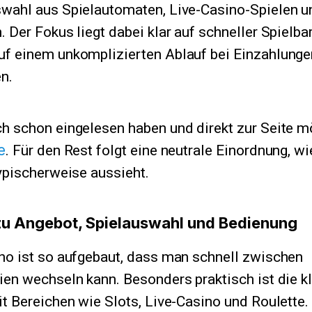
wahl aus Spielautomaten, Live-Casino-Spielen u
. Der Fokus liegt dabei klar auf schneller Spielba
uf einem unkomplizierten Ablauf bei Einzahlunge
n.
h schon eingelesen haben und direkt zur Seite 
e
. Für den Rest folgt eine neutrale Einordnung, wi
typischerweise aussieht.
zu Angebot, Spielauswahl und Bedienung
no ist so aufgebaut, dass man schnell zwischen
ien wechseln kann. Besonders praktisch ist die k
it Bereichen wie Slots, Live-Casino und Roulette.