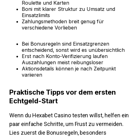
Roulette und Karten
Boni mit klarer Struktur zu Umsatz und
Einsatzlimits
Zahlungsmethoden breit genug für
verschiedene Vorlieben
Bei Bonusregeln sind Einsatzgrenzen
entscheidend, sonst wird es unübersichtlich
Erst nach Konto-Verifizierung laufen
Auszahlungen meist reibungsloser
Aktionsdetails können je nach Zeitpunkt
variieren
Praktische Tipps vor dem ersten
Echtgeld-Start
Wenn du Hexabet Casino testen willst, helfen ein
paar einfache Schritte, um Frust zu vermeiden.
Lies zuerst die Bonusregeln, besonders