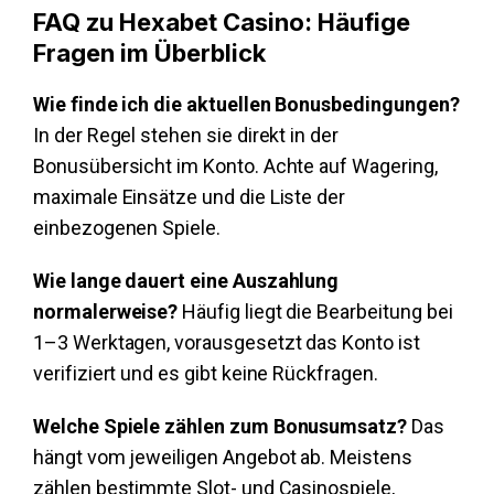
FAQ zu Hexabet Casino: Häufige
Fragen im Überblick
Wie finde ich die aktuellen Bonusbedingungen?
In der Regel stehen sie direkt in der
Bonusübersicht im Konto. Achte auf Wagering,
maximale Einsätze und die Liste der
einbezogenen Spiele.
Wie lange dauert eine Auszahlung
normalerweise?
Häufig liegt die Bearbeitung bei
1–3 Werktagen, vorausgesetzt das Konto ist
verifiziert und es gibt keine Rückfragen.
Welche Spiele zählen zum Bonusumsatz?
Das
hängt vom jeweiligen Angebot ab. Meistens
zählen bestimmte Slot- und Casinospiele,