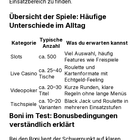
Einsatzbereich zu finden.
Übersicht der Spiele: Häufige
Unterschiede im Alltag
Typische
Kategorie
Was du erwarten kannst
Anzahl
Viel Auswahl, häufig
Slots
ca. 500
Features wie Freispiele
Roulette und
ca. 25–40
Live Casino
Kartenformate mit
Tische
Echtgeld-Feeling
ca. 20–30
Kurze Runden, klare
Videopoker
Titel
Regeln ohne lange Menüs
ca. 10–20
Black Jack und Roulette in
Tischspiele
Varianten
mehreren Einsatzstufen
Boni im Test: Bonusbedingungen
verständlich erklärt
Bei den Boni liegt der Schwerpunkt auf klaren