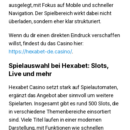
ausgelegt, mit Fokus auf Mobile und schneller
Navigation. Der Spielbereich wirkt dabei nicht
überladen, sondern eher klar strukturiert.
Wenn du dir einen direkten Eindruck verschaffen
willst, findest du das Casino hier:
https://hexabet-de.casino/
.
Spielauswahl bei Hexabet: Slots,
Live und mehr
Hexabet Casino setzt stark auf Spielautomaten,
ergänzt das Angebot aber sinnvoll um weitere
Spielarten. Insgesamt gibt es rund 500 Slots, die
in verschiedene Themenbereiche einsortiert
sind. Viele Titel laufen in einer modernen
Darstellung, mit Funktionen wie schnellen