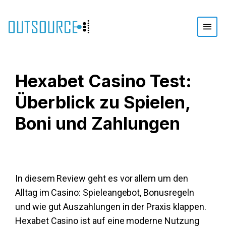
Hexabet Casino Test:
Überblick zu Spielen,
Boni und Zahlungen
In diesem Review geht es vor allem um den
Alltag im Casino: Spieleangebot, Bonusregeln
und wie gut Auszahlungen in der Praxis klappen.
Hexabet Casino ist auf eine moderne Nutzung